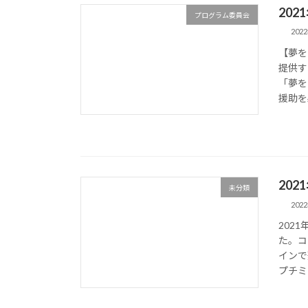
20
プログラム委員会
202
【夢を
提供す
「夢を
援助を
202
未分類
202
202
た。コ
インで
プチミ