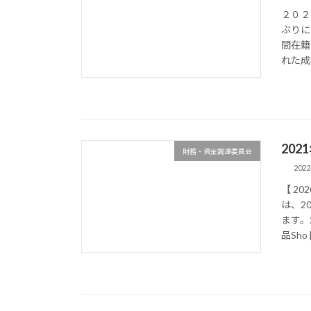
２０２
ぶりに
間在籍
れた成
20
財務・資金調達委員会
202
【 2
は、2
ます。
品Sho 