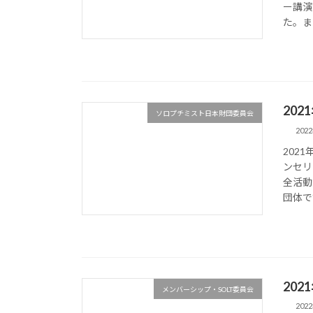
ー講演
た。ま
20
ソロプチミスト日本財団委員会
202
202
ンセリ
全活動
団体で
20
メンバーシップ・SOLT委員会
202