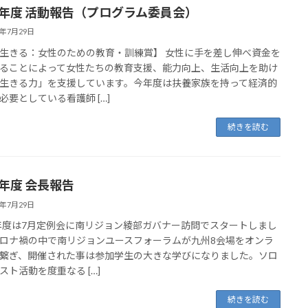
21年度 活動報告（プログラム委員会）
2年7月29日
生きる：女性のための教育・訓練賞】 女性に手を差し伸べ資金を
ることによって女性たちの教育支援、能力向上、生活向上を助け
生きる力」を支援しています。今年度は扶養家族を持って経済的
必要としている看護師 […]
続きを読む
1年度 会長報告
2年7月29日
1年度は7月定例会に南リジョン綾部ガバナー訪問でスタートしまし
ロナ禍の中で南リジョンユースフォーラムが九州8会場をオンラ
繋ぎ、開催された事は参加学生の大きな学びになりました。ソロ
スト活動を度重なる […]
続きを読む