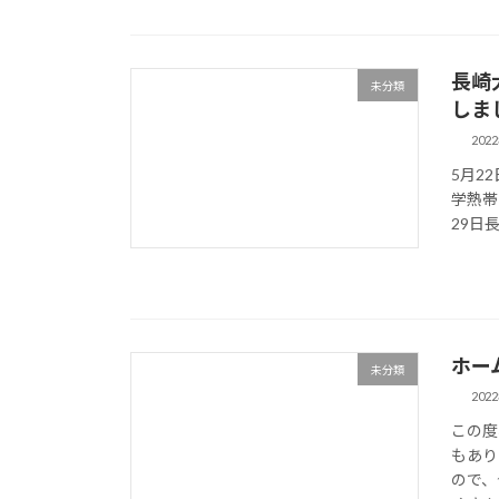
長崎
未分類
しま
202
5月2
学熱帯
29日
ホー
未分類
202
この度
もあり
ので、