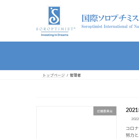
コ
ナ
ン
ビ
テ
ゲ
ン
ー
ツ
シ
へ
ョ
ス
ン
キ
に
ッ
移
プ
動
トップページ
管理者
20
広報委員会
202
コロナ
努力と