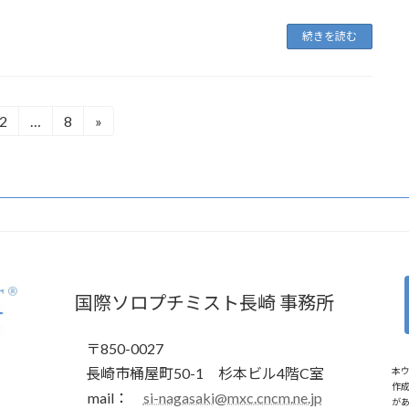
続きを読む
2
…
8
»
固
固
定
定
ペ
ペ
ー
ー
ジ
ジ
国際ソロプチミスト長崎 事務所
〒850-0027
長崎市桶屋町50-1 杉本ビル4階C室
本
作
mail：
si-nagasaki@mxc.cncm.ne.jp
が