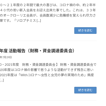
０～２１年度の２年間で最大の喜びは、コロナ禍の中、約２年半
４０代の若い新入会員をお迎え出来た事でした。これは、３３年
のオークローリエ会員が、会員数減少に危機感を覚えられ尽力さ
果です。「ソロプチミス […]
続きを読む
21年度 活動報告（財務・資金調達委員会）
2年7月29日
020・2021年度 財務・資金調達委員会 】 財務・資金調達委員会で
020年度はコロナ禍の影響で思うような活動ができず残念に思い
2021年度は「Withコロナ～女性と女児の夢の実現のため」県産
[…]
続きを読む