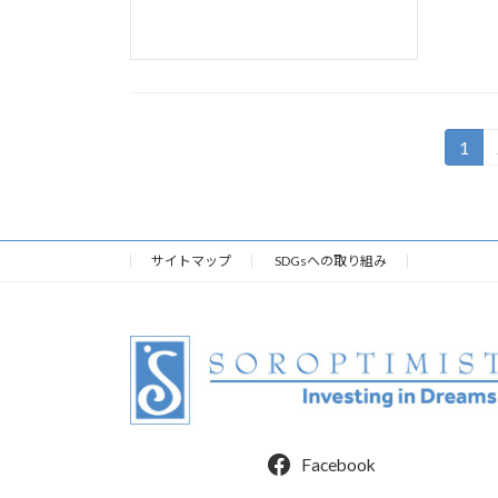
投
1
固
定
稿
ペ
の
ー
ジ
サイトマップ
SDGsへの取り組み
ペ
ー
ジ
送
り
Facebook