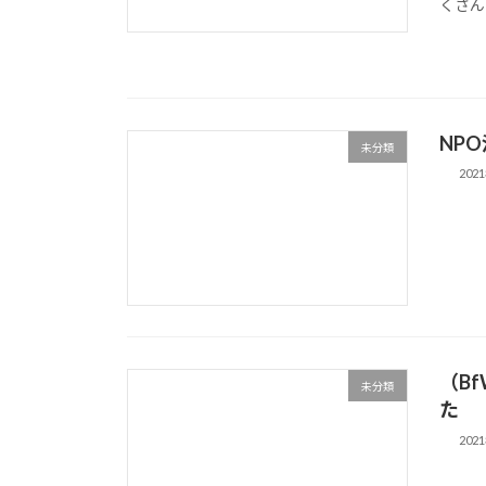
くさん
NP
未分類
202
（B
未分類
た
202