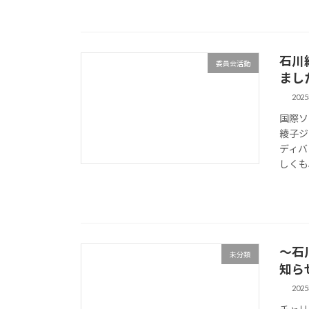
石川
委員会活動
まし
202
国際ソ
綾子ジ
ディバ
しくも
～石
未分類
知ら
202