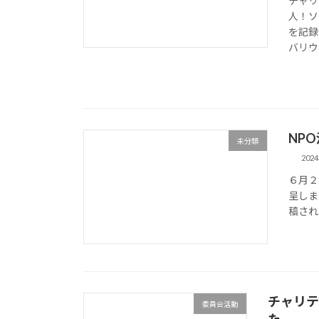
チャリ
人！ソ
を記録
バリウ
NP
未分類
202
６月２
呈しま
稿され
チャリテ
委員会活動