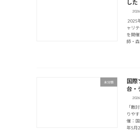
した
202
202
ャリテ
を開催
師・森本
国際
未分類
台・
202
「敵討
りやす
催：国
年5月2