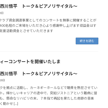
た
悟平 トーク＆ピアノリサイタル～
8日
、クラブ資金調達事業としてのコンサートを無事に開催することが
400名程のご来場をいただき心より感謝申し上げます収益金はす
支援活動資金とさせていただきます
続きを読む
ィーコンサートを開催いたしま
す
悟平 トーク＆ピアノリサイタル～
28日
クを拠点に活動し、カーネギーホールなどで聴衆を熱狂させてい
ト。輝かしいキャリアの途中で、突如ジストニアという難病に冒
も、懸命なリハビリの末、７本指で再起を果たした奇跡の音楽
動かせ […]