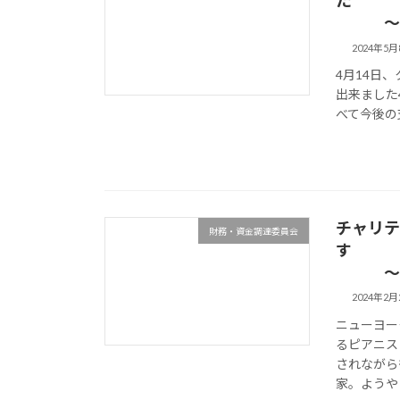
～西川
2024年5月
4月14日
出来ました
べて今後の
チャリテ
財務・資金調達委員会
～西川
2024年2月
ニューヨー
るピアニス
されながら
家。ようやく