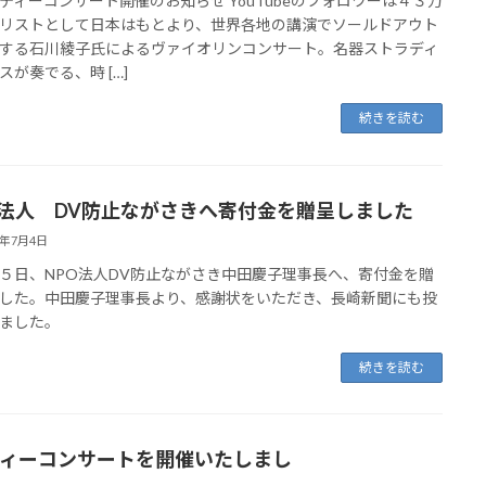
ティーコンサート開催のお知らせ YouTubeのフォロワーは４３万
リストとして日本はもとより、世界各地の講演でソールドアウト
する石川綾子氏によるヴァイオリンコンサート。名器ストラディ
スが奏でる、時 […]
続きを読む
O法人 DV防止ながさきへ寄付金を贈呈しました
4年7月4日
５日、NPO法人DV防止ながさき中田慶子理事長へ、寄付金を贈
した。中田慶子理事長より、感謝状をいただき、長崎新聞にも投
ました。
続きを読む
ィーコンサートを開催いたしまし