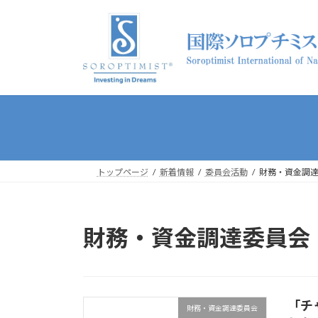
コ
ナ
ン
ビ
テ
ゲ
ン
ー
ツ
シ
へ
ョ
ス
ン
キ
に
ッ
移
プ
動
トップページ
新着情報
委員会活動
財務・資金調
財務・資金調達委員会
「チ
財務・資金調達委員会