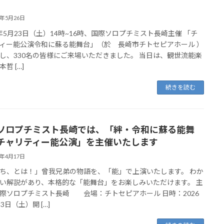
6年5月26日
5年5月23日（土）14時~16時、国際ソロプチミスト長崎主催 「チ
ィー能公演令和に蘇る能舞台」（於 長崎市チトセピアホール ）
し、330名の皆様にご来場いただきました。 当日は、観世流能楽
哲 […]
続きを読む
ソロプチミスト長崎では、「絆・令和に蘇る能舞
チャリティー能公演」を主催いたします
6年4月17日
ち、とは！」曾我兄弟の物語を、「能」で上演いたします。 わか
い解説があり、本格的な「能舞台」をお楽しみいただけます。 主
際ソロプチミスト長崎 会場：チトセピアホール 日時：2026
3日（土）開 […]