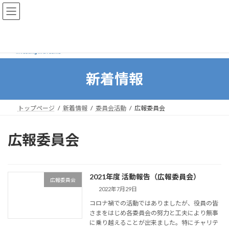
コ
ナ
ン
ビ
テ
ゲ
ン
ー
ツ
シ
へ
ョ
ス
ン
新着情報
キ
に
ッ
移
プ
動
トップページ
新着情報
委員会活動
広報委員会
広報委員会
2021年度 活動報告（広報委員会）
広報委員会
2022年7月29日
コロナ禍での活動ではありましたが、役員の皆
さまをはじめ各委員会の努力と工夫により無事
に乗り越えることが出来ました。特にチャリテ