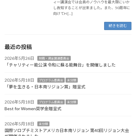
ィー講演会では会員のノウハウを最大限にいか
し告知することが出来ました。また、50周年に
向けてH […]
続きを読む
最近の投稿
2026年5月26日
財務・資金調達委員会
「チャリティー能公演 令和に蘇る能舞台」を開催しました
2026年5月18日
プログラム委員会
未分類
「夢を生きる・日本南リジョン賞」贈呈式
2026年5月18日
プログラム委員会
未分類
Best for Women奨学金贈呈式
2026年5月18日
未分類
国際ソロプチミストアメリカ日本南リジョン 第40回リジョン大会