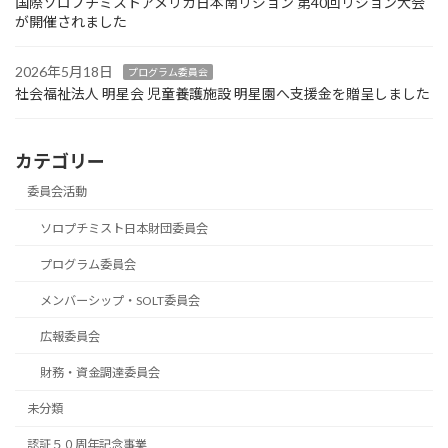
国際ソロプチミストアメリカ日本南リジョン 第40回リジョン大会
が開催されました
2026年5月18日
プログラム委員会
社会福祉法人 明星会 児童養護施設 明星園へ支援金を贈呈しました
カテゴリー
委員会活動
ソロプチミスト日本財団委員会
プログラム委員会
メンバーシップ・SOLT委員会
広報委員会
財務・資金調達委員会
未分類
認証５０周年記念事業